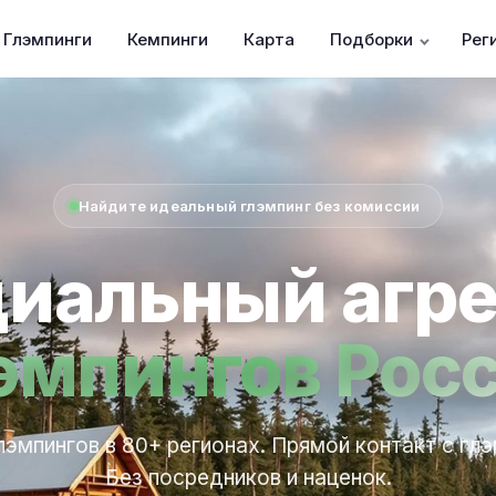
Глэмпинги
Кемпинги
Карта
Подборки
Рег
Найдите идеальный глэмпинг без комиссии
иальный агре
эмпингов Рос
лэмпингов в 80+ регионах. Прямой контакт с гл
Без посредников и наценок.