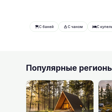
С баней
С чаном
С купел
Популярные регион