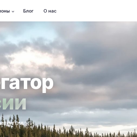
ионы
Блог
О нас
гатор
сии
эмпингом.