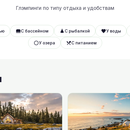
Глэмпинги по типу отдыха и удобствам
ью
С бассейном
С рыбалкой
У воды
У озера
С питанием
ы