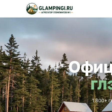
Офиц
гл
1 800+ г