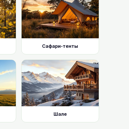
Сафари-тенты
Шале