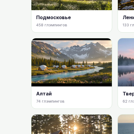
Подмосковье
Лени
458 глэмпингов
133 г
Алтай
Твер
74 глэмпингов
62 гл