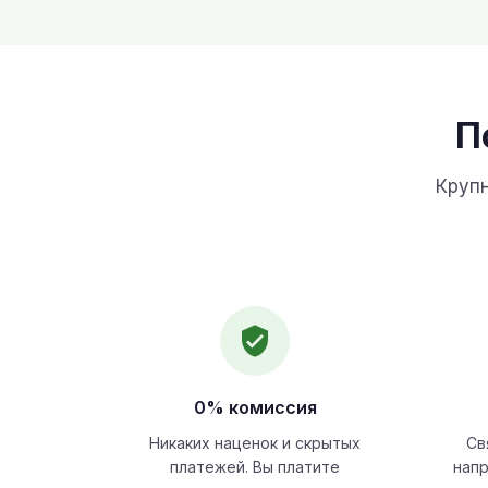
П
Крупн
0% комиссия
Никаких наценок и скрытых
Св
платежей. Вы платите
напр