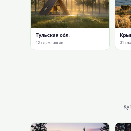
Тульская обл.
Кры
42 глэмпингов
31 гл
Ку