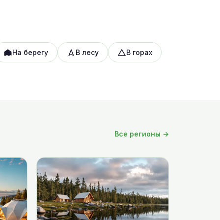
На берегу
В лесу
В горах
Все регионы →