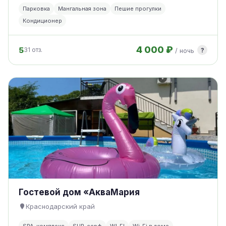
Парковка
Мангальная зона
Пешие прогулки
Кондиционер
4 000 ₽
5
?
31 отз.
/ ночь
Гостевой дом «АкваМария
Краснодарский край