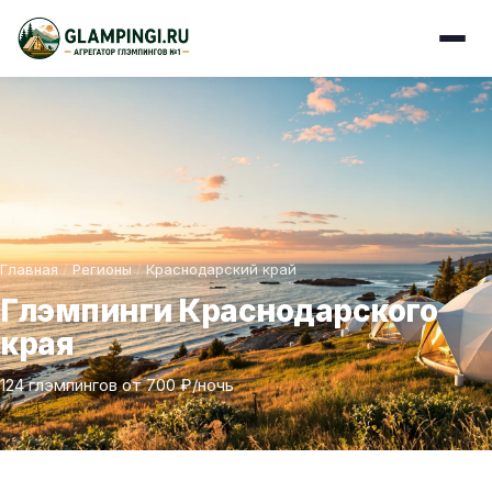
Главная
/
Регионы
/
Краснодарский край
Глэмпинги Краснодарского
края
124 глэмпингов от 700 ₽/ночь