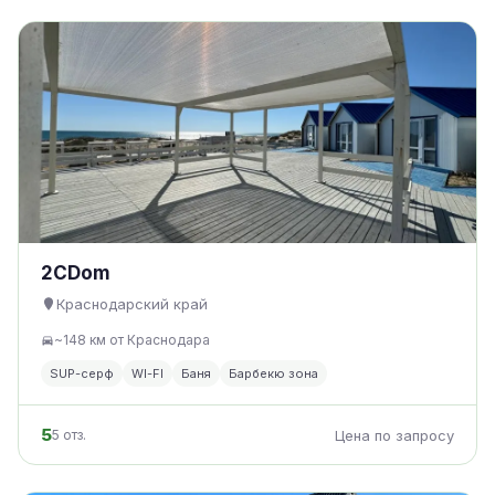
2CDom
Краснодарский край
~148 км от Краснодара
SUP-серф
WI-FI
Баня
Барбекю зона
5
5 отз.
Цена по запросу