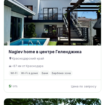
Nagiev home в центре Геленджика
Краснодарский край
~87 км от Краснодара
WI-FI
Wi-Fi в доме
Баня
Барбекю зона
5
1 отз.
Цена по запросу