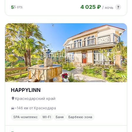
4 025 ₽
5
?
5 отз.
/ ночь
HAPPYLINN
Краснодарский край
~146 км от Краснодара
SPA-комплекс
WI-FI
Баня
Барбекю зона