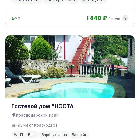
SPA-комплекс
SUP-серф
WI-FI
Wi-Fi в доме
1 840 ₽
5
?
5 отз.
/ ночь
Гостевой дом "НЭСТА
Краснодарский край
~95 км от Краснодара
WI-FI
Баня
Барбекю зона
Бассейн