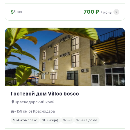
700 ₽
5
?
5 отз.
/ ночь
Гостевой дом Villoo bosco
Краснодарский край
~159 км от Краснодара
SPA-комплекс
SUP-серф
WI-FI
Wi-Fi в доме