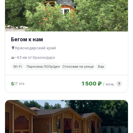
Бегом к нам
Краснодарский край
~93 км от Краснодара
Wi-Fi
Парковка (100р/день)
Столовая на улице
Бар
1 500 ₽
5
?
17 отз.
/ ночь