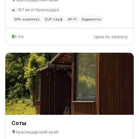
~187 км от Краснодара
SPA-комплекс
SUP-серф
WI-FI
Бадминтон
5
5 отз.
Цена по запросу
Соты
Краснодарский край