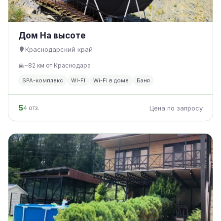
Дом На высоте
Краснодарский край
~82 км от Краснодара
SPA-комплекс
WI-FI
Wi-Fi в доме
Баня
5
4 отз.
Цена по запросу