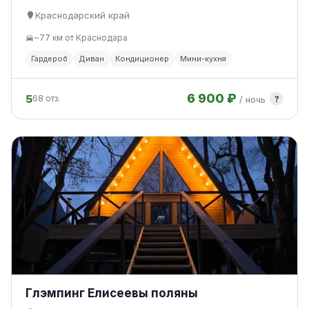
Краснодарский край
~77 км от Краснодара
Гардероб
Диван
Кондиционер
Мини-кухня
6 900 ₽
5
?
68 отз.
/ ночь
Глэмпинг Елисеевы поляны