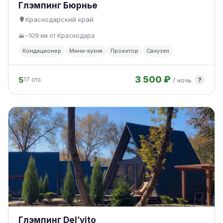
Глэмпинг Бюрнье
Краснодарский край
~109 км от Краснодара
Кондиционер
Мини-кухня
Проектор
Санузел
3 500 ₽
5
?
17 отз.
/ ночь
Глэмпинг Del’vito