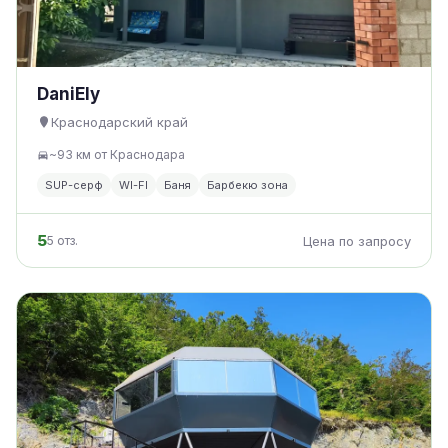
DaniEly
Краснодарский край
~93 км от Краснодара
SUP-серф
WI-FI
Баня
Барбекю зона
5
5 отз.
Цена по запросу