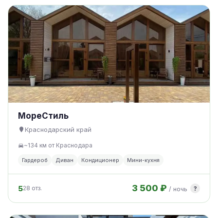
МореСтиль
Краснодарский край
~134 км от Краснодара
Гардероб
Диван
Кондиционер
Мини-кухня
3 500 ₽
5
?
28 отз.
/ ночь