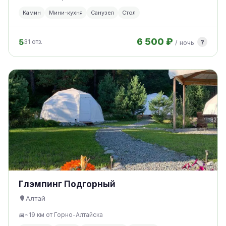
Камин
Мини-кухня
Санузел
Стол
6 500 ₽
5
?
31 отз.
/ ночь
Глэмпинг Подгорный
Алтай
~19 км от Горно-Алтайска