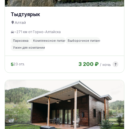
Тыдтуярык
Алтай
~271 км от Горно-Алтайска
Парковка
Комплексное питание
Выборочное питание
Ужин для компании
3 200 ₽
5
?
23 отз.
/ ночь