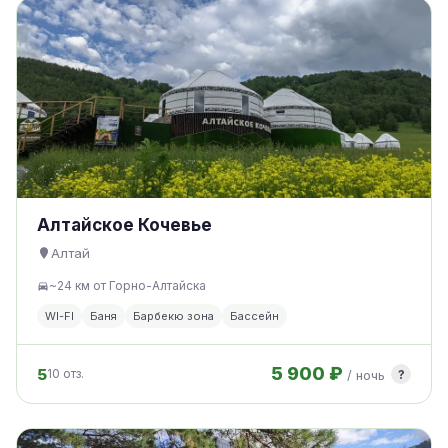
Алтайское Кочевье
Алтай
~24 км от Горно-Алтайска
WI-FI
Баня
Барбекю зона
Бассейн
5 900 ₽
5
?
10 отз.
/ ночь