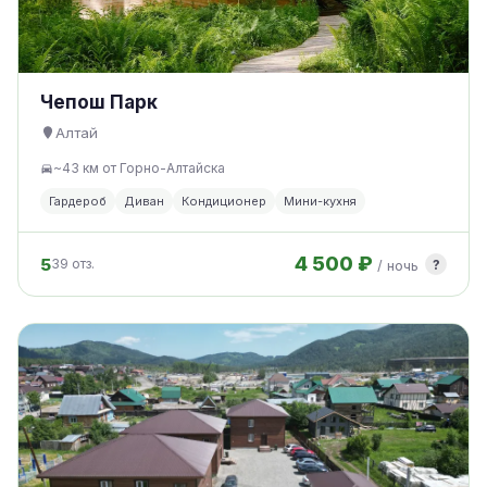
Чепош Парк
Алтай
~43 км от Горно-Алтайска
Гардероб
Диван
Кондиционер
Мини-кухня
4 500 ₽
5
?
39 отз.
/ ночь