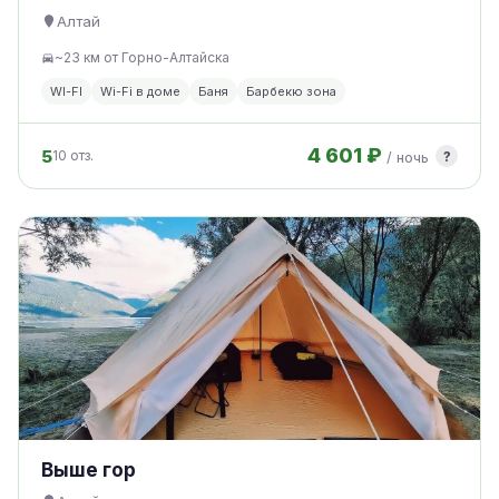
Алтай
~23 км от Горно-Алтайска
WI-FI
Wi-Fi в доме
Баня
Барбекю зона
4 601 ₽
5
?
10 отз.
/ ночь
Выше гор