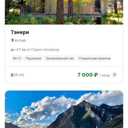
Тэнери
Алтай
~47 км от Горно-Алтайска
Wi-Fi
Парковка
Тренажёрный зал
Стиральная машина
7 000 ₽
5
?
28 отз.
/ ночь