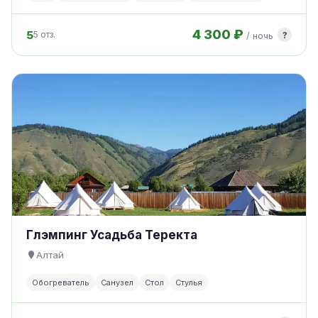
4 300 ₽
5
?
5 отз.
/ ночь
Глэмпинг Усадьба Теректа
Алтай
Обогреватель
Санузел
Стол
Стулья