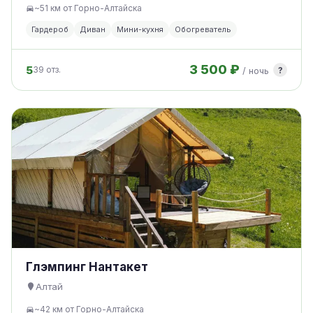
~51 км от Горно-Алтайска
Гардероб
Диван
Мини-кухня
Обогреватель
3 500 ₽
5
?
39 отз.
/ ночь
Глэмпинг Нантакет
Алтай
~42 км от Горно-Алтайска