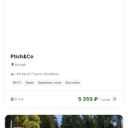
Pt ich&C o
Алтай
~46 км от Горно-Алтайска
WI-FI
Баня
Барбекю зона
Бассейн
5 355 ₽
5
?
10 отз.
/ ночь