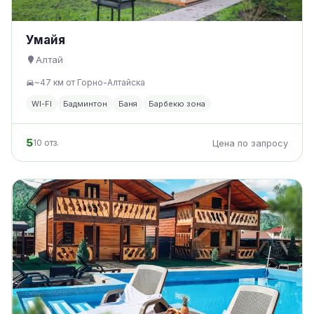
Умайя
Алтай
~47 км от Горно-Алтайска
WI-FI
Бадминтон
Баня
Барбекю зона
5
10 отз.
Цена по запросу