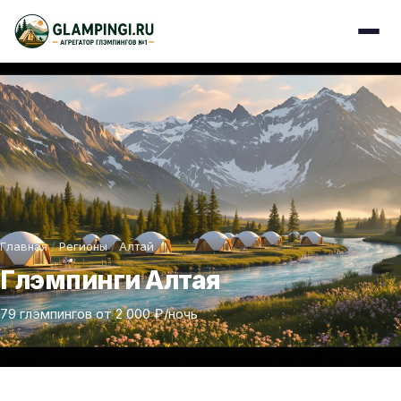
Главная
/
Регионы
/
Алтай
Глэмпинги Алтая
79 глэмпингов от 2 000 ₽/ночь