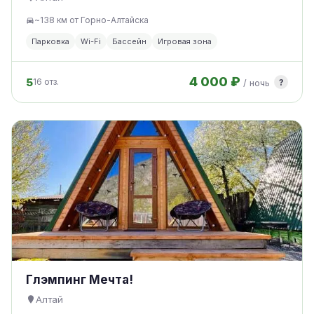
~138 км от Горно-Алтайска
Парковка
Wi-Fi
Бассейн
Игровая зона
4 000 ₽
5
?
16 отз.
/ ночь
Глэмпинг Мечта!
Алтай