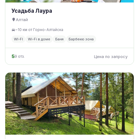
Усадьба Лаура
Алтай
~10 км от Горно-Алтайска
WI-FI
Wi-Fi в доме
Баня
Барбекю зона
5
9 отз.
Цена по запросу