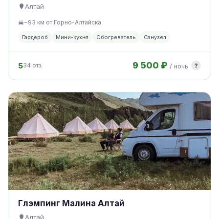
Алтай
~93 км от Горно-Алтайска
Гардероб
Мини-кухня
Обогреватель
Санузел
9 500 ₽
5
?
34 отз.
/ ночь
Глэмпинг Малина Алтай
Алтай