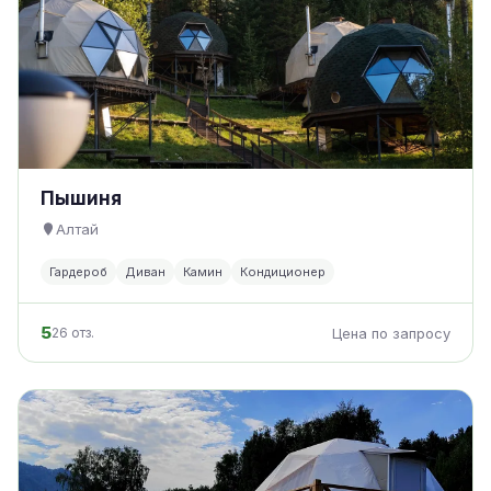
Пышиня
Алтай
Гардероб
Диван
Камин
Кондиционер
5
26 отз.
Цена по запросу