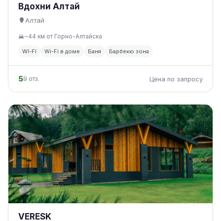
Вдохни Алтай
Алтай
~44 км от Горно-Алтайска
WI-FI
Wi-Fi в доме
Баня
Барбекю зона
5
9 отз.
Цена по запросу
VERESK