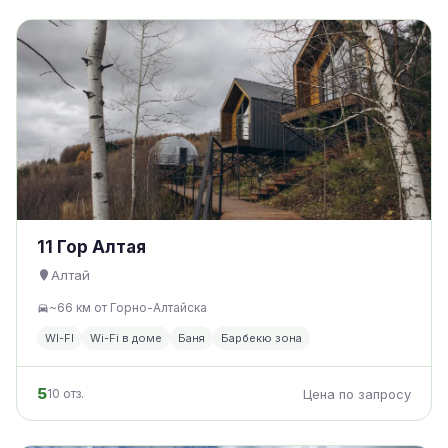
11 Гор Алтая
Алтай
~66 км от Горно-Алтайска
WI-FI
Wi-Fi в доме
Баня
Барбекю зона
5
10 отз.
Цена по запросу