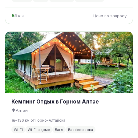
5
6 отз.
Цена по запросу
Кемпинг Отдых в Горном Алтае
Алтай
~136 км от Горно-Алтайска
WI-FI
Wi-Fi в доме
Баня
Барбекю зона