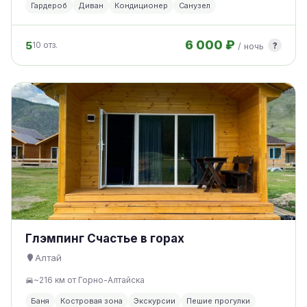
Гардероб
Диван
Кондиционер
Санузел
6 000 ₽
5
?
10 отз.
/ ночь
Глэмпинг Счастье в горах
Алтай
~216 км от Горно-Алтайска
Баня
Костровая зона
Экскурсии
Пешие прогулки