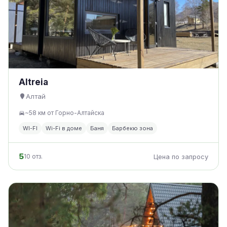
Altreia
Алтай
~58 км от Горно-Алтайска
WI-FI
Wi-Fi в доме
Баня
Барбекю зона
5
10 отз.
Цена по запросу