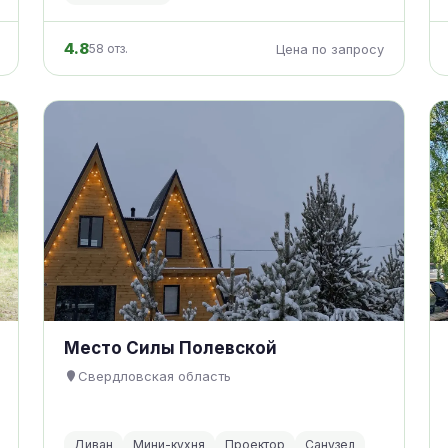
4.8
58 отз.
Цена по запросу
Место Силы Полевской
Свердловская область
Диван
Мини-кухня
Проектор
Санузел