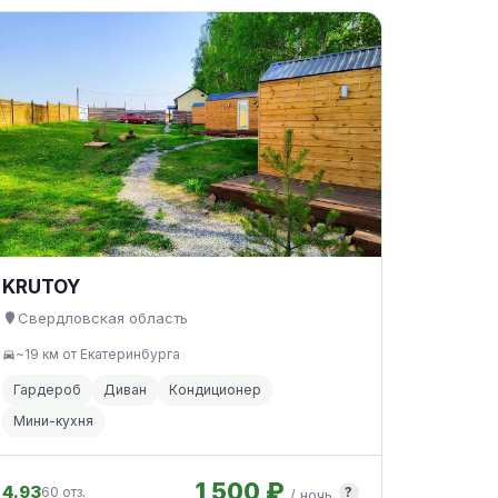
KRUTOY
Свердловская область
~19 км от Екатеринбурга
Гардероб
Диван
Кондиционер
Мини-кухня
1 500 ₽
4.93
60 отз.
?
/ ночь