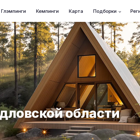
Глэмпинги
Кемпинги
Карта
Подборки
Рег
дловской области