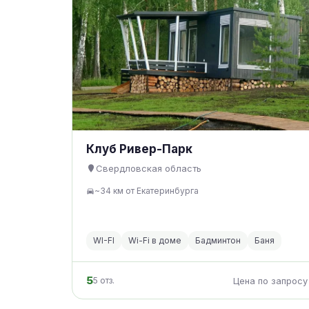
Клуб Ривер-Парк
Свердловская область
~34 км от Екатеринбурга
WI-FI
Wi-Fi в доме
Бадминтон
Баня
5
5 отз.
Цена по запросу