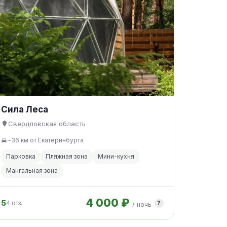
Сила Леса
Свердловская область
~36 км от Екатеринбурга
Парковка
Пляжная зона
Мини-кухня
Мангальная зона
4 000 ₽
5
4 отз.
?
/ ночь