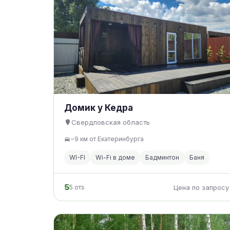
Домик у Кедра
Свердловская область
~9 км от Екатеринбурга
WI-FI
Wi-Fi в доме
Бадминтон
Баня
5
5 отз.
Цена по запросу