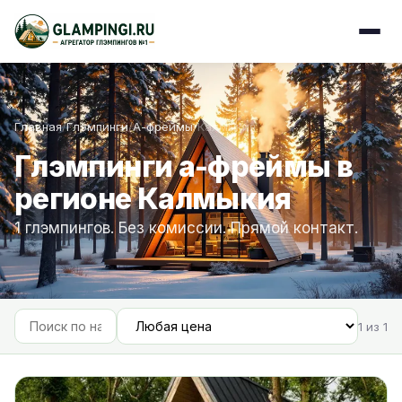
Главная
/
Глэмпинги
/
А-фреймы
/
Калмыкия
Глэмпинги а-фреймы в
регионе Калмыкия
1 глэмпингов. Без комиссии. Прямой контакт.
1 из 1