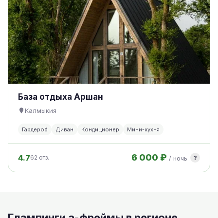
База отдыха Аршан
Калмыкия
Гардероб
Диван
Кондиционер
Мини-кухня
6 000 ₽
4.7
?
62 отз.
/ ночь
Глэмпинги а-фреймы в регионе