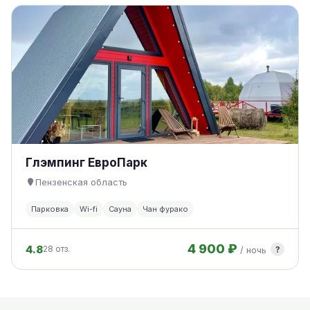
Глэмпинг ЕвроПарк
Пензенская область
Парковка
Wi-fi
Сауна
Чан фурако
4 900 ₽
4.8
?
28 отз.
/ ночь