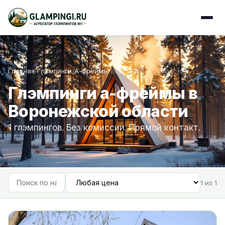
Главная
/
Глэмпинги
/
А-фреймы
/
Воронежская область
Глэмпинги а-фреймы в
Воронежской области
1 глэмпингов. Без комиссии. Прямой контакт.
1 из 1