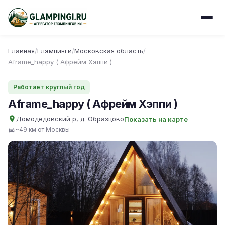
Главная
/
Глэмпинги
/
Московская область
/
Aframe_happy ( Афрейм Хэппи )
Работает круглый год
Aframe_happy ( Афрейм Хэппи )
Домодедовский р, д. Образцово
Показать на карте
~49 км от Москвы