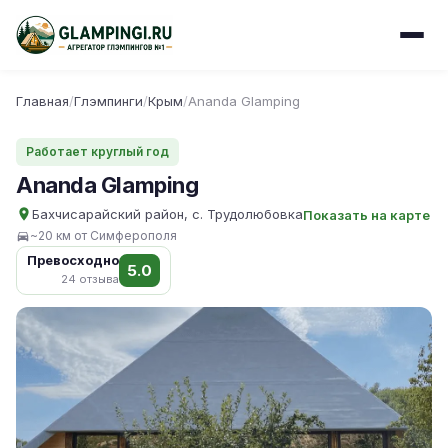
Главная
/
Глэмпинги
/
Крым
/
Ananda Glamping
Работает круглый год
Ananda Glamping
Бахчисарайский район, с. Трудолюбовка
Показать на карте
~20 км от Симферополя
Превосходно
5.0
24 отзыва