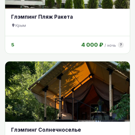
Глэмпинг Пляж Ракета
Крым
4 000 ₽
5
?
/ ночь
Глэмпинг Солнечноселье