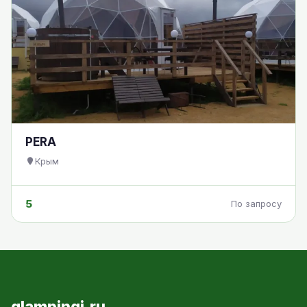
PERA
Крым
5
По запросу
glampingi.ru