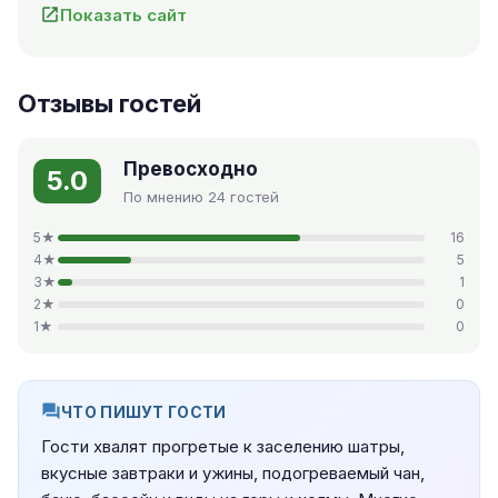
Показать сайт
Отзывы гостей
Превосходно
5.0
По мнению 24 гостей
5★
16
4★
5
3★
1
2★
0
1★
0
ЧТО ПИШУТ ГОСТИ
Гости хвалят прогретые к заселению шатры,
вкусные завтраки и ужины, подогреваемый чан,