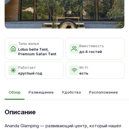
Типы жилья
Вместимость
Lotus belle Tent,
до 4 гостей
Premium Safari Tent
Работает
Wi-Fi
круглый год
есть
Обзор
Размещение
Удобства
Расположение
О
Описание
Ananda Glamping — развивающий центр, который нашёл