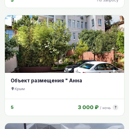
5
По запросу
Объект размещения " Анна
Крым
3 000 ₽
5
?
/ ночь