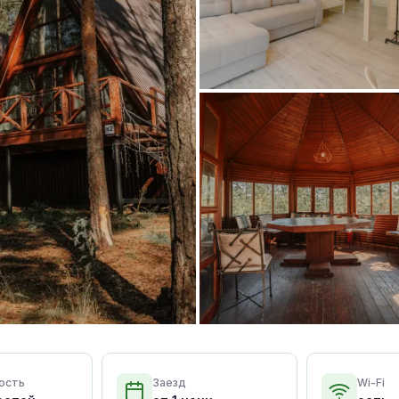
ость
Заезд
Wi-Fi