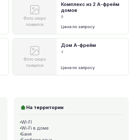
Комплекс из 2 А-фрейм
домов
8
Фото скоро
появится
Цена по запросу
Дом А-фрейм
4
Фото скоро
появится
Цена по запросу
На территории
WI-FI
Wi-Fi в доме
Баня
Барбекю зона