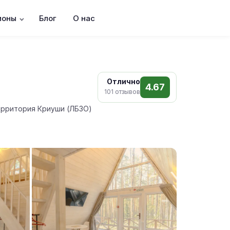
ионы
Блог
О нас
Отлично
4.67
101 отзывов
территория Криуши (ЛБЗО)