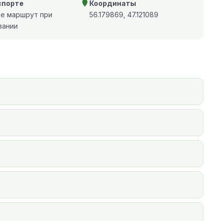
спорте
Координаты
те маршрут при
56.179869, 47.121089
вании