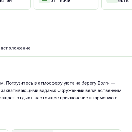
остей
от 1 ночи
есть
Расположение
м. Погрузитесь в атмосферу уюта на берегу Волги —
и захватывающими видами! Окружённый величественным
ращает отдых в настоящее приключение и гармонию с