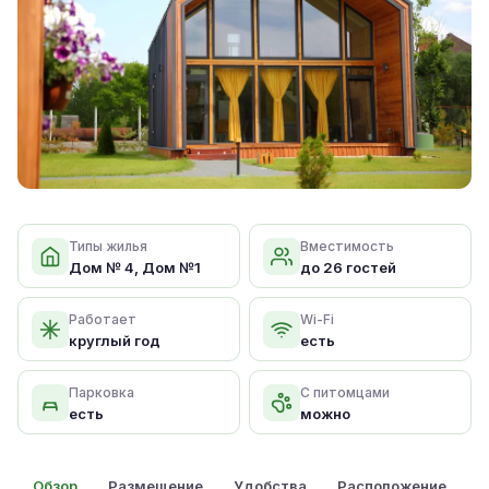
Типы жилья
Вместимость
Дом № 4, Дом №1
до 26 гостей
Работает
Wi-Fi
круглый год
есть
Парковка
С питомцами
есть
можно
Обзор
Размещение
Удобства
Расположение