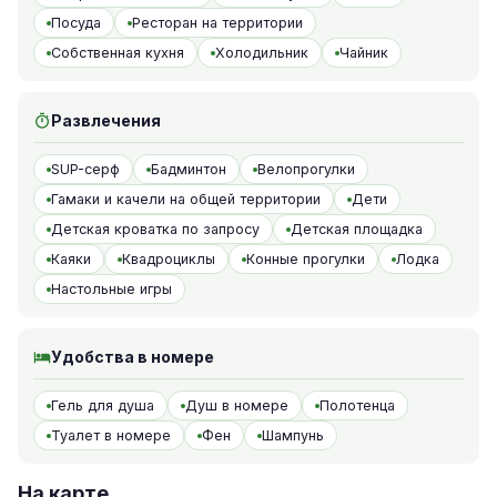
Посуда
Ресторан на территории
Собственная кухня
Холодильник
Чайник
Развлечения
SUP-серф
Бадминтон
Велопрогулки
Гамаки и качели на общей территории
Дети
Детская кроватка по запросу
Детская площадка
Каяки
Квадроциклы
Конные прогулки
Лодка
Настольные игры
Удобства в номере
Гель для душа
Душ в номере
Полотенца
Туалет в номере
Фен
Шампунь
На карте