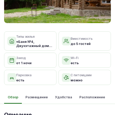
Типы жилья
Вместимость
«Баня №4,
до 5 гостей
Двухэтажный дом
для 4 гостей
Заезд
Wi-Fi
от 1 ночи
есть
Парковка
С питомцами
есть
можно
Обзор
Размещение
Удобства
Расположение
Описание