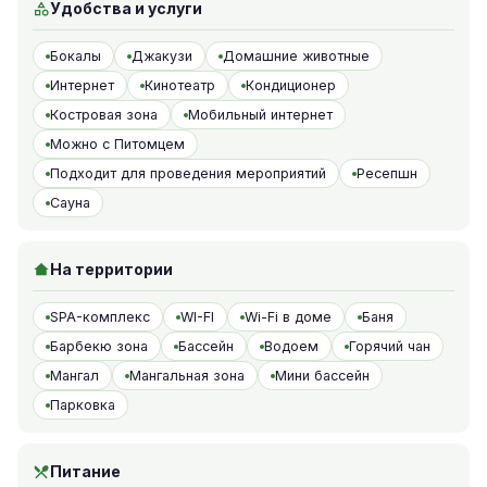
Удобства и услуги
Бокалы
Джакузи
Домашние животные
Интернет
Кинотеатр
Кондиционер
Костровая зона
Мобильный интернет
Можно с Питомцем
Подходит для проведения мероприятий
Ресепшн
Сауна
На территории
SPA-комплекс
WI-FI
Wi-Fi в доме
Баня
Барбекю зона
Бассейн
Водоем
Горячий чан
Мангал
Мангальная зона
Мини бассейн
Парковка
Питание