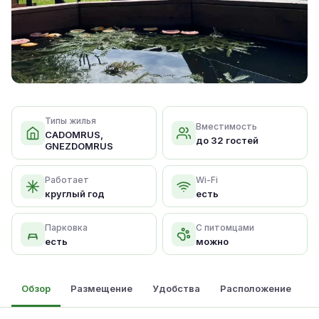
Типы жилья
Вместимость
CADOMRUS,
до 32 гостей
GNEZDOMRUS
Работает
Wi-Fi
круглый год
есть
Парковка
С питомцами
есть
можно
Обзор
Размещение
Удобства
Расположение