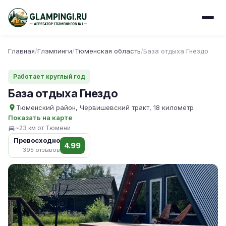
Главная
/
Глэмпинги
/
Тюменская область
/
База отдыха Гнездо
Работает круглый год
База отдыха Гнездо
Тюменский район, Червишевский тракт, 18 километр
Показать на карте
~23 км от Тюмени
Превосходно
4.99
395 отзывов