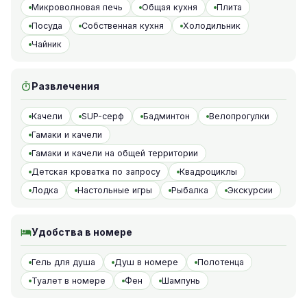
Микроволновая печь
Общая кухня
Плита
Посуда
Собственная кухня
Холодильник
Чайник
Развлечения
Качели
SUP-серф
Бадминтон
Велопрогулки
Гамаки и качели
Гамаки и качели на общей территории
Детская кроватка по запросу
Квадроциклы
Лодка
Настольные игры
Рыбалка
Экскурсии
Удобства в номере
Гель для душа
Душ в номере
Полотенца
Туалет в номере
Фен
Шампунь