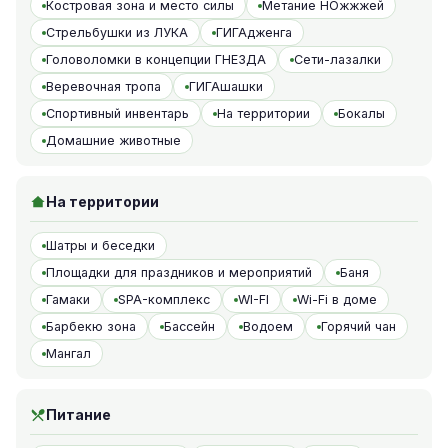
Костровая зона и место силы
Метание НОжжжей
Стрельбушки из ЛУКА
ГИГАдженга
Головоломки в концепции ГНЕЗДА
Сети-лазалки
Веревочная тропа
ГИГАшашки
Спортивный инвентарь
На территории
Бокалы
Домашние животные
На территории
Шатры и беседки
Площадки для праздников и мероприятий
Баня
Гамаки
SPA-комплекс
WI-FI
Wi-Fi в доме
Барбекю зона
Бассейн
Водоем
Горячий чан
Мангал
Питание