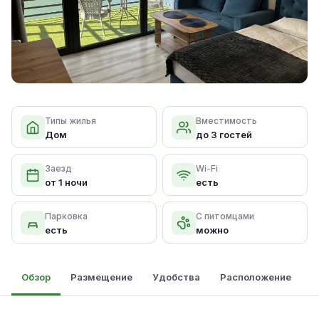
Типы жилья
Вместимость
Дом
до 3 гостей
Заезд
Wi-Fi
от 1 ночи
есть
Парковка
С питомцами
есть
можно
Обзор
Размещение
Удобства
Расположение