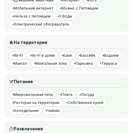
Домашние животные
Интернет
Йога
Мобильный интернет
Можно с Питомцем
Нельзя с питомцем
У Воды
Электрический обогреватель
На территории
WI-FI
Wi-Fi в доме
Баня
Бассейн
Водоем
Мангал
Мангальная зона
Парковка
Терраса
Питание
Микроволновая печь
Плита
Посуда
Ресторан на территории
Собственная кухня
Холодильник
Чайник
Развлечения