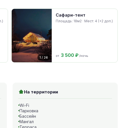
Сафари-тент
.)
Площадь: 18м2 · Мест: 4 (+2 доп.)
3 500 ₽
от
/ночь
1 / 26
На территории
Wi-Fi
Парковка
Бассейн
Мангал
Терраса