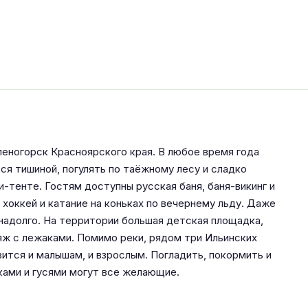
леногорск Красноярского края. В любое время года
я тишиной, погулять по таёжному лесу и сладко
и-тенте. Гостям доступны русская баня, баня-викинг и
 хоккей и катание на коньках по вечернему льду. Даже
надолго. На территории большая детская площадка,
ляж с лежаками. Помимо реки, рядом три Ильинских
вится и малышам, и взрослым. Погладить, покормить и
ками и гусями могут все желающие.