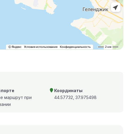
спорте
Координаты
те маршрут при
44.57732, 37.975498
вании