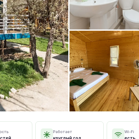
ость
Работает
Wi-Fi
остей
круглый год
есть