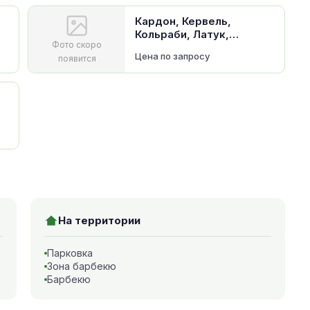
Кардон, Кервель,
Кольраби, Латук,
Фото скоро
Брюква, Щавель
Цена по запросу
появится
На территории
Парковка
Зона барбекю
Барбекю