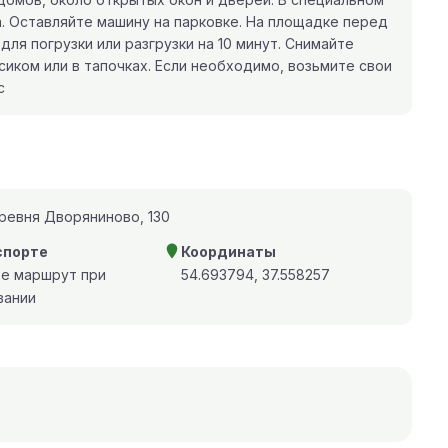
. Оставляйте машину на парковке. На площадке перед
я погрузки или разгрузки на 10 минут. Снимайте
иком или в тапочках. Если необходимо, возьмите свои
с
еревня Дворяниново, 130
спорте
Координаты
те маршрут при
54.693794, 37.558257
вании