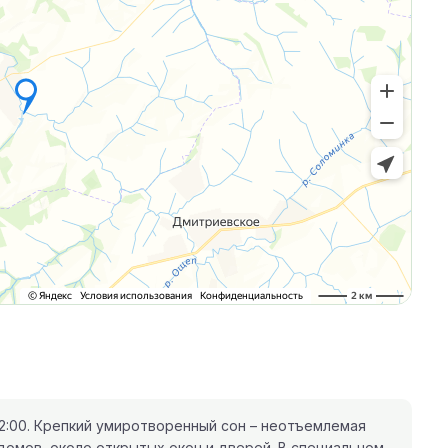
2:00. Крепкий умиротворенный сон – неотъемлемая
 домов, около открытых окон и дверей. В специальном