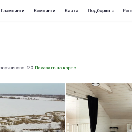
Глэмпинги
Кемпинги
Карта
Подборки
Рег
а
воряниново, 130
Показать на карте