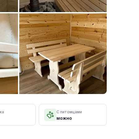
+15 фото
ка
С питомцами
можно