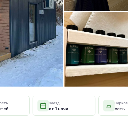
ость
Заезд
Парков
стей
от 1 ночи
есть