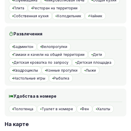
Кофемашина
Микроволновая печь
Общая кухня
Плита
Ресторан на территории
Собственная кухня
Холодильник
Чайник
Развлечения
Бадминтон
Велопрогулки
Гамаки и качели на общей территории
Дети
Детская кроватка по запросу
Детская площадка
Квадроциклы
Конные прогулки
Лыжи
Настольные игры
Рыбалка
Удобства в номере
Полотенца
Туалет в номере
Фен
Халаты
На карте