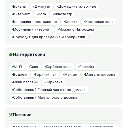
Бокалы
Джакузи
Домашние животные
Интернет
Йога
Кинотеатр
Коворкинг пространство
Коньки
Костровая зона
Мобильный интернет
Можно с Питомцем
Подходит для проведения мероприятий
На территории
WI-FI
Баня
Барбекю зона
Бассейн
Водоем
Горячий чан
Мангал
Мангальная зона
Мини бассейн
Парковка
Собственный Горячий чан около домика
Собственный Мангал около домика
Питание