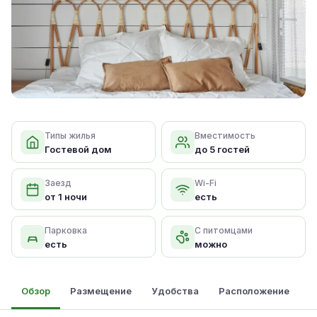
Типы жилья
Вместимость
Гостевой дом
до 5 гостей
Заезд
Wi-Fi
от 1 ночи
есть
Парковка
С питомцами
есть
можно
Обзор
Размещение
Удобства
Расположение