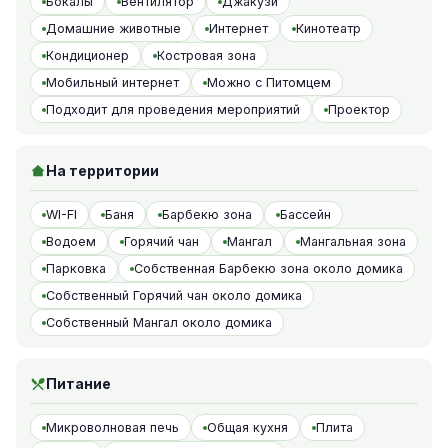
Бокалы
Вентилятор
Джакузи
Домашние животные
Интернет
Кинотеатр
Кондиционер
Костровая зона
Мобильный интернет
Можно с Питомцем
Подходит для проведения мероприятий
Проектор
На территории
WI-FI
Баня
Барбекю зона
Бассейн
Водоем
Горячий чан
Мангал
Мангальная зона
Парковка
Собственная Барбекю зона около домика
Собственный Горячий чан около домика
Собственный Мангал около домика
Питание
Микроволновая печь
Общая кухня
Плита