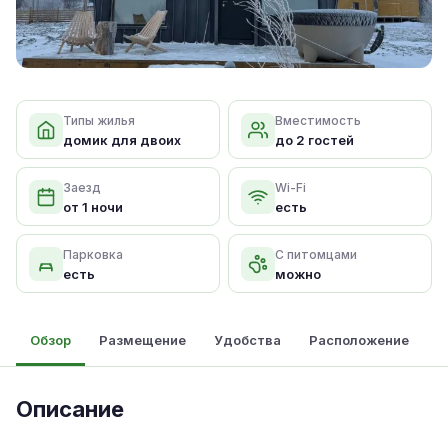
Типы жилья
Вместимость
домик для двоих
до 2 гостей
Заезд
Wi-Fi
от 1 ночи
есть
Парковка
С питомцами
есть
можно
Обзор
Размещение
Удобства
Расположение
Описание