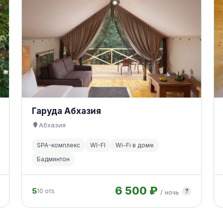
Гаруда Абхазия
Абхазия
SPA-комплекс
WI-FI
Wi-Fi в доме
Бадминтон
6 500 ₽
5
10 отз.
?
/ ночь