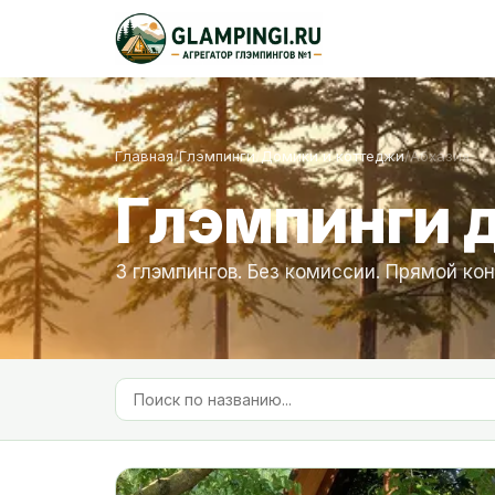
Главная
/
Глэмпинги
/
Домики и коттеджи
/
Абхазия
Глэмпинги д
3 глэмпингов. Без комиссии. Прямой кон