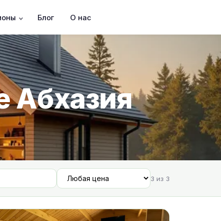
ионы
Блог
О нас
е Абхазия
3 из 3