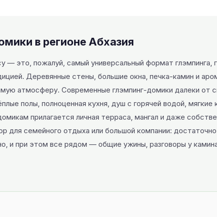
омики в регионе Абхазия
су — это, пожалуй, самый универсальный формат глэмпинга,
дицией. Деревянные стены, большие окна, печка-камин и ар
мую атмосферу. Современные глэмпинг-домики далеки от с
плые полы, полноценная кухня, душ с горячей водой, мягкие 
домикам прилагается личная терраса, мангал и даже собствен
ор для семейного отдыха или большой компании: достаточно
, и при этом все рядом — общие ужины, разговоры у камина