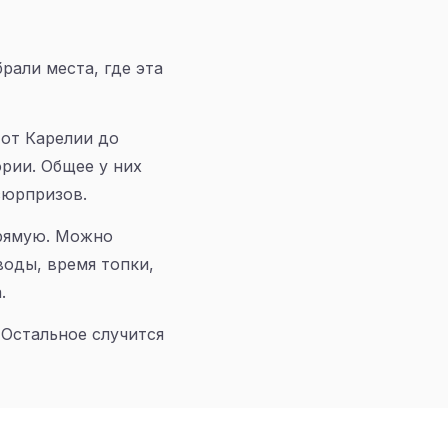
рали места, где эта
 от Карелии до
рии. Общее у них
сюрпризов.
прямую. Можно
воды, время топки,
.
 Остальное случится