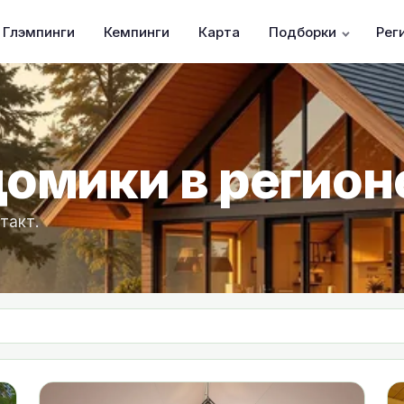
Глэмпинги
Кемпинги
Карта
Подборки
Рег
омики в регион
такт.