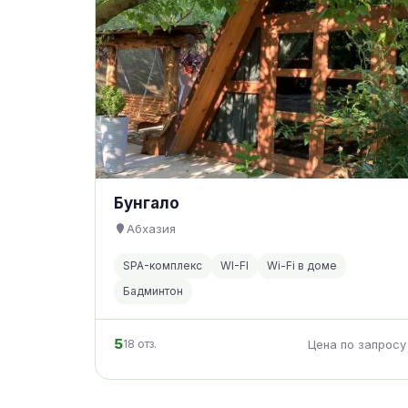
Бунгало
Абхазия
SPA-комплекс
WI-FI
Wi-Fi в доме
Бадминтон
5
18 отз.
Цена по запросу