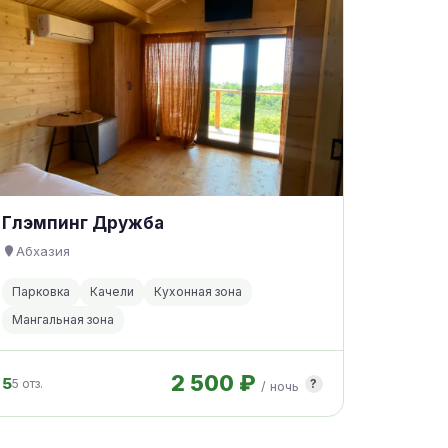
Глэмпинг Дружба
Абхазия
Парковка
Качели
Кухонная зона
Мангальная зона
2 500 ₽
5
5 отз.
?
/ ночь