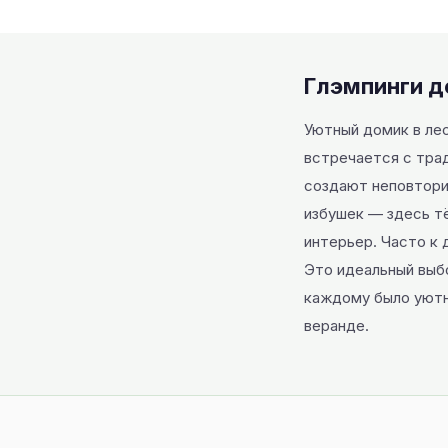
Глэмпинги д
Уютный домик в ле
встречается с тра
создают неповтори
избушек — здесь тё
интерьер. Часто к 
Это идеальный выб
каждому было уютно
веранде.