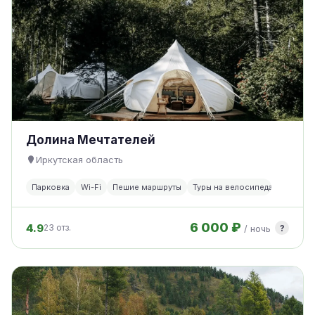
Долина Мечтателей
Иркутская область
Парковка
Wi-Fi
Пешие маршруты
Туры на велосипедах
6 000 ₽
4.9
?
23 отз.
/ ночь