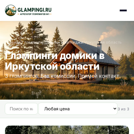
Главная
/
Глэмпинги
/
Домики и коттеджи
/
Иркутская область
Глэмпинги домики в
Иркутской области
3 глэмпингов. Без комиссии. Прямой контакт.
3 из 3