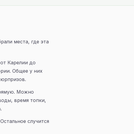
рали места, где эта
 от Карелии до
рии. Общее у них
сюрпризов.
прямую. Можно
воды, время топки,
.
 Остальное случится