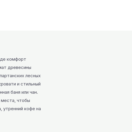
 где комфорт
омат древесины
партанских лесных
кровати и стильный
ная баня или чан.
 места, чтобы
, утренний кофе на