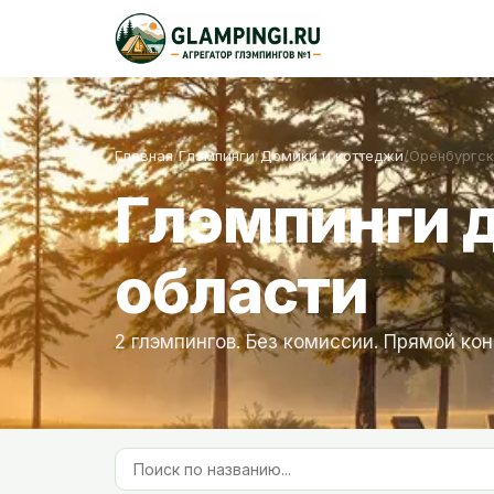
Главная
/
Глэмпинги
/
Домики и коттеджи
/
Оренбургск
Глэмпинги 
области
2 глэмпингов. Без комиссии. Прямой кон