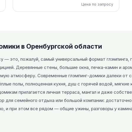
Цена по запросу
омики в Оренбургской области
су — это, пожалуй, самый универсальный формат глэмпинга,
дицией. Деревянные стены, большие окна, печка-камин и ар
мую атмосферу. Современные глэмпинг-домики далеки от с
плые полы, полноценная кухня, душ с горячей водой, мягкие 
домикам прилагается личная терраса, мангал и даже собствен
ор для семейного отдыха или большой компании: достаточно
, и при этом все рядом — общие ужины, разговоры у камина