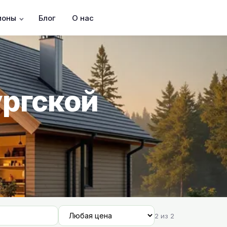
ионы
Блог
О нас
ургской
2 из 2