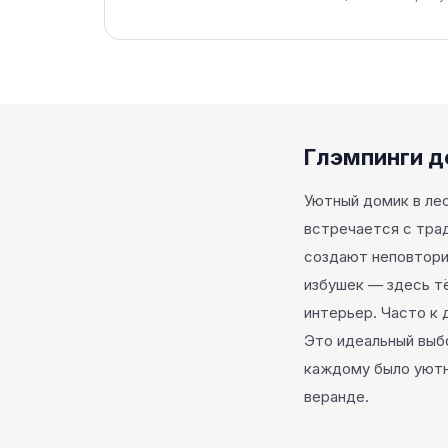
Глэмпинги д
Уютный домик в ле
встречается с тра
создают неповтори
избушек — здесь тё
интерьер. Часто к 
Это идеальный выб
каждому было уютно
веранде.