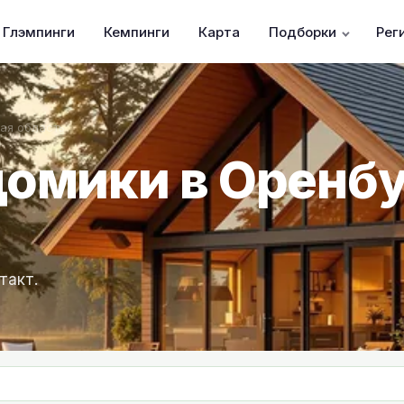
Глэмпинги
Кемпинги
Карта
Подборки
Рег
ая область
домики в Оренб
такт.