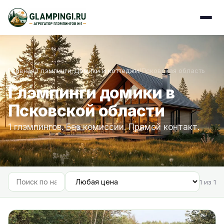
Главная
/
Глэмпинги
/
Домики и коттеджи
/
Псковская область
Глэмпинги домики в
Псковской области
1 глэмпингов. Без комиссии. Прямой контакт.
1 из 1