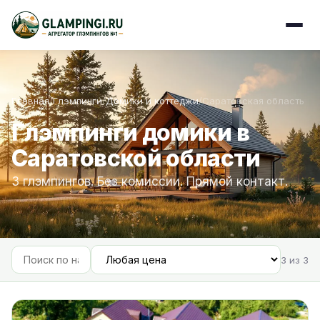
Главная
/
Глэмпинги
/
Домики и коттеджи
/
Саратовская область
Глэмпинги домики в
Саратовской области
3 глэмпингов. Без комиссии. Прямой контакт.
3 из 3