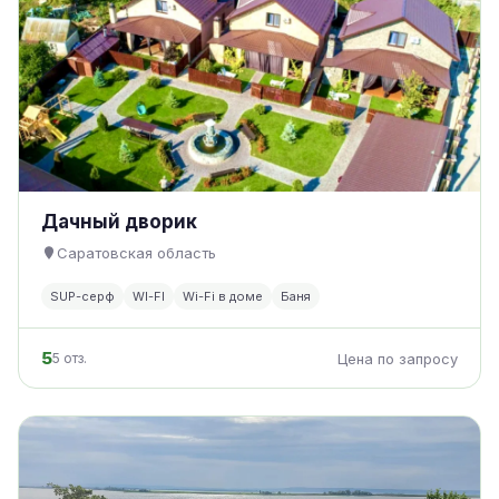
Дачный дворик
Саратовская область
SUP-серф
WI-FI
Wi-Fi в доме
Баня
5
5 отз.
Цена по запросу