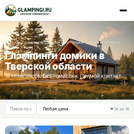
Главная
/
Глэмпинги
/
Домики и коттеджи
/
Тверская область
Глэмпинги домики в
Тверской области
16 глэмпингов. Без комиссии. Прямой контакт.
16 из 16