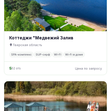
Коттеджи "Медвежий Залив
Тверская область
SPA-комплекс
SUP-серф
WI-FI
Wi-Fi в доме
5
52 отз.
Цена по запросу