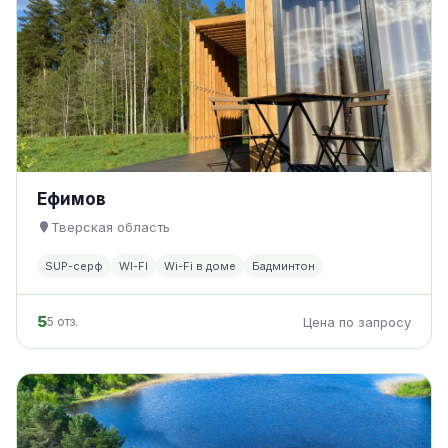
Ефимов
Тверская область
SUP-серф
WI-FI
Wi-Fi в доме
Бадминтон
5
5 отз.
Цена по запросу