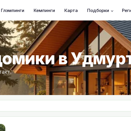
Глэмпинги
Кемпинги
Карта
Подборки
Рег
домики в Удмур
такт.