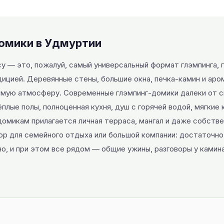
омики в Удмуртии
су — это, пожалуй, самый универсальный формат глэмпинга,
дицией. Деревянные стены, большие окна, печка-камин и ар
мую атмосферу. Современные глэмпинг-домики далеки от с
плые полы, полноценная кухня, душ с горячей водой, мягкие 
домикам прилагается личная терраса, мангал и даже собствен
ор для семейного отдыха или большой компании: достаточно
, и при этом все рядом — общие ужины, разговоры у камина