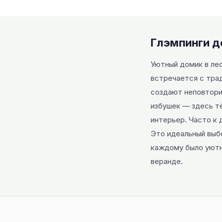
Глэмпинги д
Уютный домик в ле
встречается с тра
создают неповтори
избушек — здесь тё
интерьер. Часто к 
Это идеальный выб
каждому было уютно
веранде.