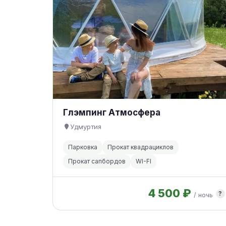
Глэмпинг Атмосфера
Удмуртия
Парковка
Прокат квадрациклов
Прокат сапбордов
WI-FI
4 500 ₽
?
/ ночь