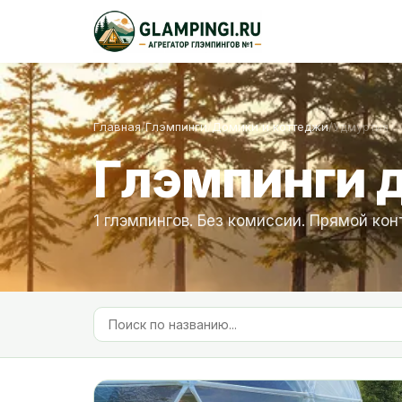
Главная
/
Глэмпинги
/
Домики и коттеджи
/
Удмуртия
Глэмпинги 
1 глэмпингов. Без комиссии. Прямой кон