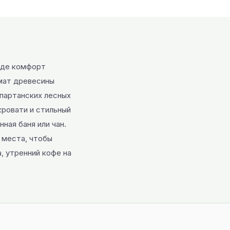
 где комфорт
омат древесины
партанских лесных
кровати и стильный
ная баня или чан.
 места, чтобы
, утренний кофе на