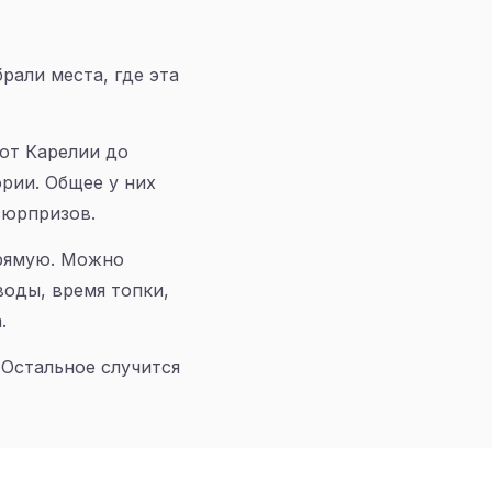
рали места, где эта
 от Карелии до
рии. Общее у них
сюрпризов.
прямую. Можно
воды, время топки,
.
 Остальное случится