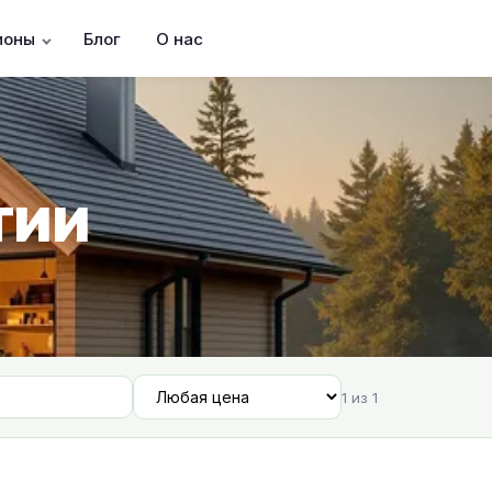
ионы
Блог
О нас
тии
1 из 1