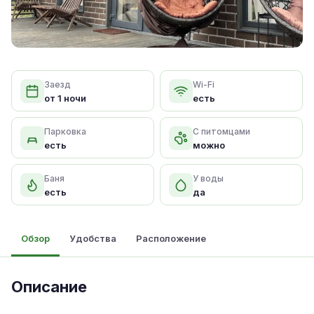
Заезд
Wi-Fi
от 1 ночи
есть
Парковка
С питомцами
есть
можно
Баня
У воды
есть
да
Обзор
Удобства
Расположение
Описание