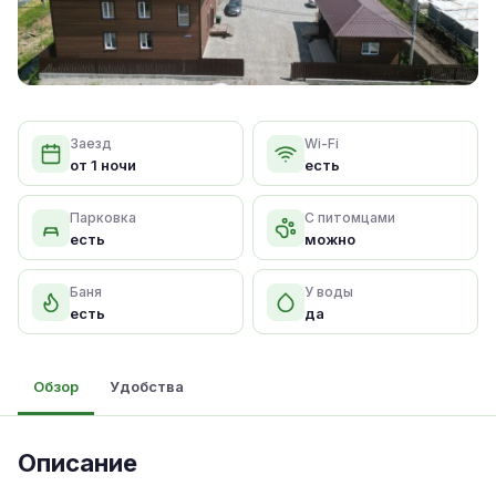
Заезд
Wi-Fi
от 1 ночи
есть
Парковка
С питомцами
есть
можно
Баня
У воды
есть
да
Обзор
Удобства
Описание