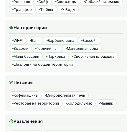
Ресепшн
Сейф
Снегоходы
Собачий питомник
Трансфер
Тюбинг
У Воды
На территории
WI-FI
Баня
Барбекю зона
Бассейн
Водоем
Горячий чан
Мангальная зона
Мини бассейн
Парковка
Спортивная площадка
Шезлонги на общей территории
Питание
Кофемашина
Микроволновая печь
Ресторан на территории
Холодильник
Чайник
Развлечения