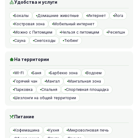
Удобства и услуги
Бокалы
Домашние животные
Интернет
Йога
Костровая зона
Мобильный интернет
Можно с Питомцем
Нельзя с питомцем
Ресепшн
Сауна
Снегоходы
Тюбинг
На территории
WI-FI
Баня
Барбекю зона
Водоем
Горячий чан
Мангал
Мангальная зона
Парковка
Спальня
Спортивная площадка
Шезлонги на общей территории
Питание
Кофемашина
Кухня
Микроволновая печь