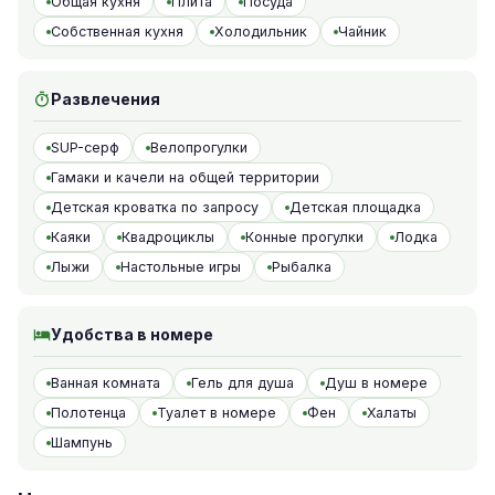
Общая кухня
Плита
Посуда
Собственная кухня
Холодильник
Чайник
Развлечения
SUP-серф
Велопрогулки
Гамаки и качели на общей территории
Детская кроватка по запросу
Детская площадка
Каяки
Квадроциклы
Конные прогулки
Лодка
Лыжи
Настольные игры
Рыбалка
Удобства в номере
Ванная комната
Гель для душа
Душ в номере
Полотенца
Туалет в номере
Фен
Халаты
Шампунь