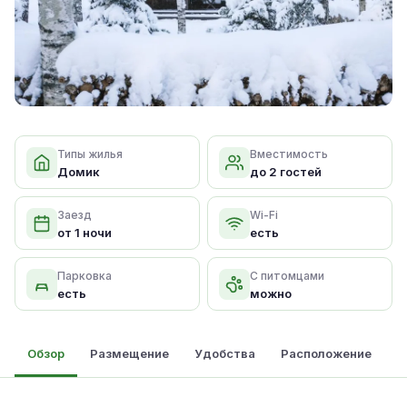
Типы жилья
Вместимость
Домик
до 2 гостей
Заезд
Wi-Fi
от 1 ночи
есть
Парковка
С питомцами
есть
можно
Обзор
Размещение
Удобства
Расположение