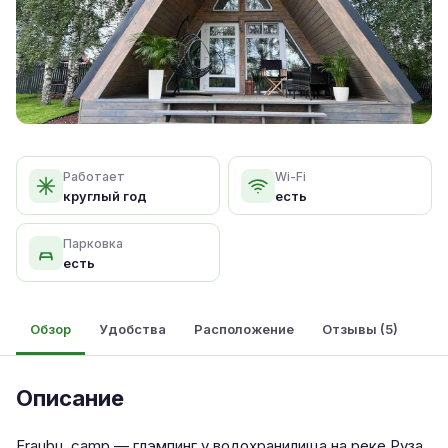
Работает
Wi-Fi
круглый год
есть
Парковка
есть
Обзор
Удобства
Расположение
Отзывы (5)
Описание
Fraubu. camp — глэмпинг у водохранилища на реке Руза,