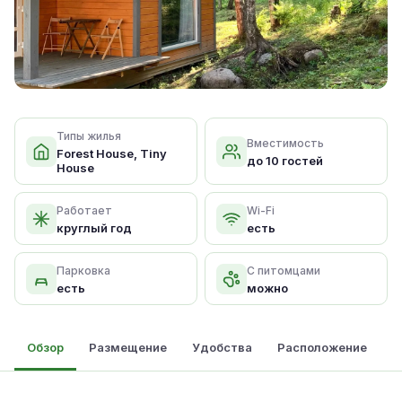
Типы жилья
Вместимость
Forest House, Tiny
до 10 гостей
House
Работает
Wi-Fi
круглый год
есть
Парковка
С питомцами
есть
можно
Обзор
Размещение
Удобства
Расположение
О