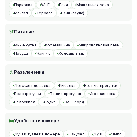
Парковка
Wi-Fi
Баня
Мангальная зона
Мангал
Терраса
Баня (сауна)
Питание
Мини-кухня
Кофемашина
Микроволновая печь
Посуда
Чайник
Холодильник
Развлечения
Детская площадка
Рыбалка
Водные прогулки
Велопрогулки
Пешие прогулки
Игровая зона
Велосипед
Лодка
САП-борд
Удобства в номере
Душ и туалет в номере
Санузел
Душ
Мыло