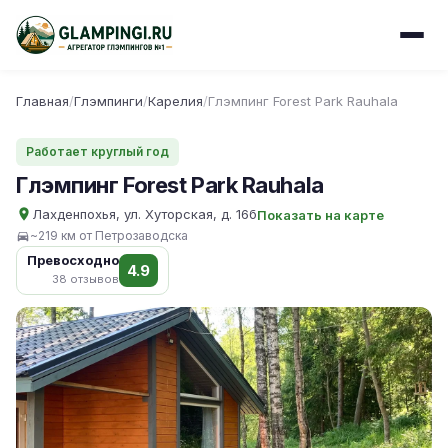
Главная
/
Глэмпинги
/
Карелия
/
Глэмпинг Forest Park Rauhala
Работает круглый год
Глэмпинг Forest Park Rauhala
Лахденпохья, ул. Хуторская, д. 16б
Показать на карте
~219 км от Петрозаводска
Превосходно
4.9
38 отзывов