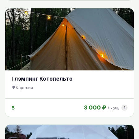
Глэмпинг Котопельто
Карелия
3 000 ₽
5
?
/ ночь