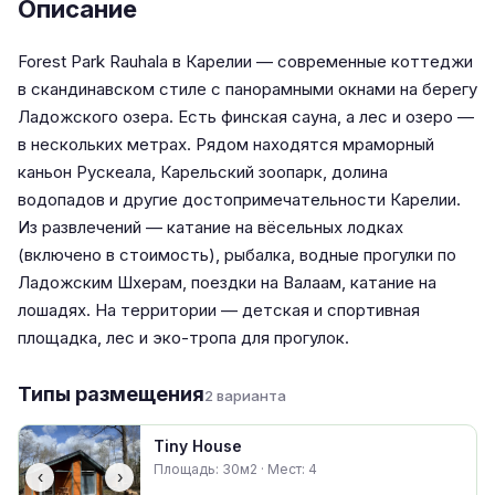
Описание
Forest Park Rauhala в Карелии — современные коттеджи
в скандинавском стиле с панорамными окнами на берегу
Ладожского озера. Есть финская сауна, а лес и озеро —
в нескольких метрах. Рядом находятся мраморный
каньон Рускеала, Карельский зоопарк, долина
водопадов и другие достопримечательности Карелии.
Из развлечений — катание на вёсельных лодках
(включено в стоимость), рыбалка, водные прогулки по
Ладожским Шхерам, поездки на Валаам, катание на
лошадях. На территории — детская и спортивная
площадка, лес и эко-тропа для прогулок.
Типы размещения
2 варианта
Tiny House
Площадь: 30м2 · Мест: 4
‹
›