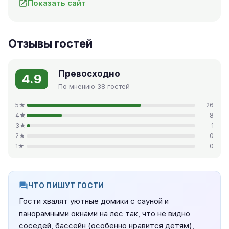
Показать сайт
Отзывы гостей
Превосходно
4.9
По мнению 38 гостей
5★
26
4★
8
3★
1
2★
0
1★
0
ЧТО ПИШУТ ГОСТИ
Гости хвалят уютные домики с сауной и
панорамными окнами на лес так, что не видно
соседей, бассейн (особенно нравится детям),