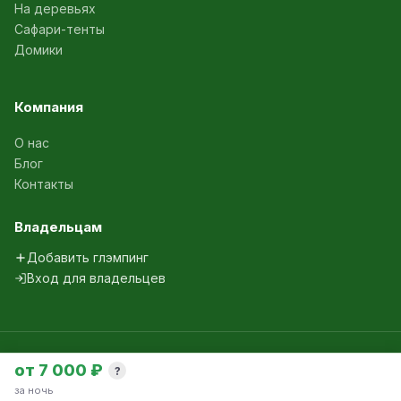
На деревьях
Сафари-тенты
Домики
Компания
О нас
Блог
Контакты
Владельцам
Добавить глэмпинг
Вход для владельцев
© 2024-2026 glampingi.ru. Все права защищены.
от 7 000 ₽
?
Политика конфиденциальности
Агрегатор глэмпингов России
за ночь