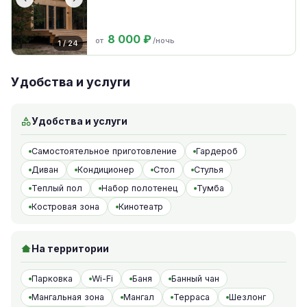
8 000 ₽
от
/ночь
1 / 24
Удобства и услуги
Удобства и услуги
Самостоятельное приготовление
Гардероб
Диван
Кондиционер
Стол
Стулья
Теплый пол
Набор полотенец
Тумба
Костровая зона
Кинотеатр
На территории
Парковка
Wi-Fi
Баня
Банный чан
Мангальная зона
Мангал
Терраса
Шезлонг