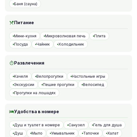
Баня (сауна)
Питание
Мини-кухня
Микроволновая печь
Плита
Посуда
Чайник
Холодильник
Развлечения
Качеля
Велопрогулки
Настольные игры
Экскурсии
Пешие прогулки
Велосипед
Прогулки на лошадях
Удобства в номере
Душ и туалет в номере
Санузел
Гель для душа
Душ
Мыло
Умывальник
Тапочки
Халат