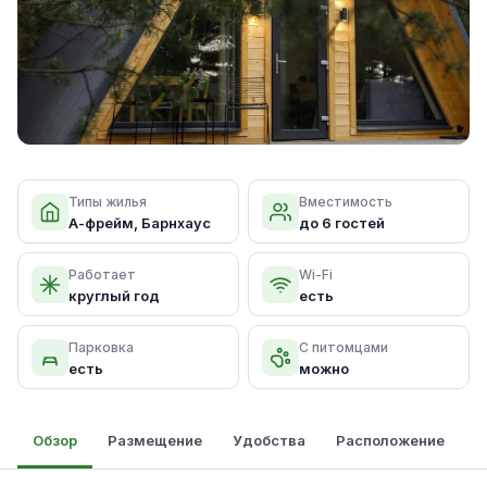
Типы жилья
Вместимость
А-фрейм, Барнхаус
до 6 гостей
Работает
Wi-Fi
круглый год
есть
Парковка
С питомцами
есть
можно
Обзор
Размещение
Удобства
Расположение
О