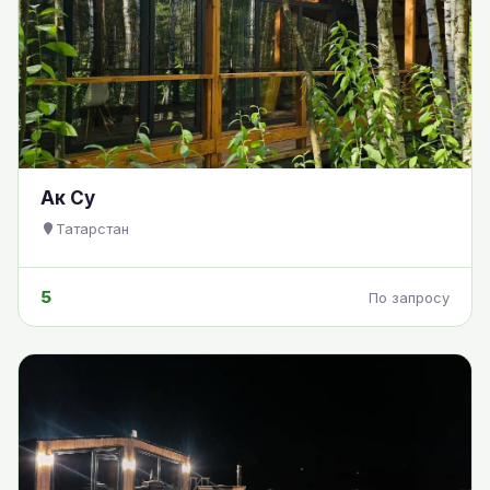
Ак Су
Татарстан
5
По запросу