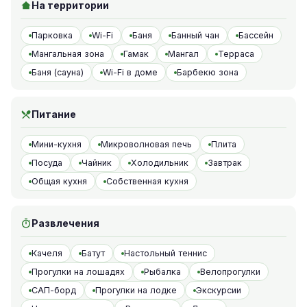
На территории
Парковка
Wi-Fi
Баня
Банный чан
Бассейн
Мангальная зона
Гамак
Мангал
Терраса
Баня (сауна)
Wi-Fi в доме
Барбекю зона
Питание
Мини-кухня
Микроволновая печь
Плита
Посуда
Чайник
Холодильник
Завтрак
Общая кухня
Собственная кухня
Развлечения
Качеля
Батут
Настольный теннис
Прогулки на лошадях
Рыбалка
Велопрогулки
САП-борд
Прогулки на лодке
Экскурсии