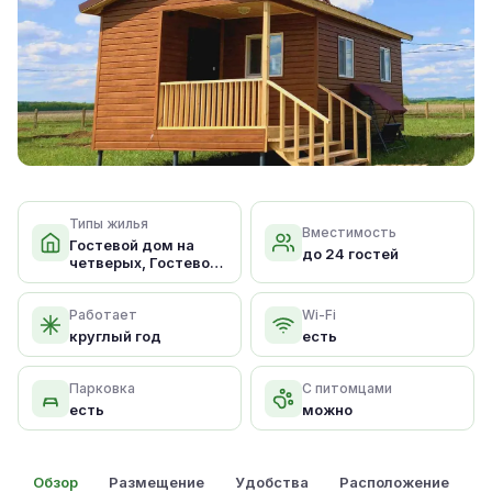
Типы жилья
Вместимость
Гостевой дом на
до 24 гостей
четверых, Гостевой
дом на шес
Работает
Wi-Fi
круглый год
есть
Парковка
С питомцами
есть
можно
Обзор
Размещение
Удобства
Расположение
О