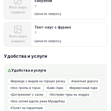
санузлом
3
Фото скоро
появится
Цена по запросу
Тент-хаус с фурако
3
Фото скоро
Цена по запросу
появится
Удобства и услуги
Удобства и услуги
Веранда с видом на горную речку
Канатная дорога
Эко-тропы в горах
Байк-парк
Веревочный парк
Догтреккинг с хаски
Экстрим-туры на эндуро
Эко-аллея вдоль реки Мундыбаш
Полет на параплане