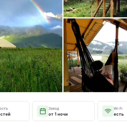
ость
Заезд
Wi-Fi
остей
от 1 ночи
есть