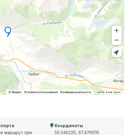
спорте
Координаты
те маршрут при
50.346226, 87.476016