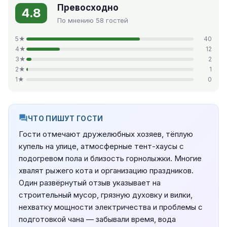
Превосходно
4.8
По мнению 58 гостей
5★
40
4★
12
3★
2
2★
1
1★
0
ЧТО ПИШУТ ГОСТИ
Гости отмечают дружелюбных хозяев, тёплую
купель на улице, атмосферные тент-хаусы с
подогревом пола и близость горнолыжки. Многие
хвалят рыжего кота и организацию праздников.
Один развёрнутый отзыв указывает на
строительный мусор, грязную духовку и вилки,
нехватку мощности электричества и проблемы с
подготовкой чана — забывали время, вода