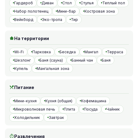
Гардероб
Диван
Стол
Стулья
Теплый пол
Набор полотенец
Мини-бар
Костровая зона
Вейкборд
Эко-тропа
Тир
На территории
Wi-Fi
Парковка
Беседка
Мангал
Терраса
Шезлонг
Баня (сауна)
Банный чан
Баня
Купель
Мангальная зона
Питание
Мини-кухня
Кухня (общая)
Кофемашина
Микроволновая печь
Плита
Посуда
Чайник
Холодильник
Завтрак
Развлечения