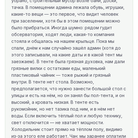
убрано, строительный мусор возле бани, доски,
тачка. В помещении админа лежала обувь, игрушки,
какие-то вещи — это первое, что видит человек
при заселении, хотя бы в этом помещении можно
было прибраться. Иногда шумно: рядом гудит
обсерватория, ходят люди, какая-то компания
стояла и общалась на нашем крыльце. Пока мы
спали, днём к нам случайно зашёл админ (хотя до
этого записывали, на какие даты и в какой тент мы
заезжаем). В тенте была грязная духовка, нам дали
грязные вилки с остатками еды, маленький
пластиковый чайник — тоже рыжий и грязный
внутри. В тенте нет стола. Возможно,
предполагается, что нужно занести большой стол с
улицы и есть на нём, но он занял бы пол-тента, и он
высокий, а кровать низкая. В тенте есть
рукомойник, но нет тазика под ним, и в нём нет
воды. Если включить тёплый пол и любую технику,
свет отключится — не хватает мощности.
Холодильник стоит прямо на тёплом полу, видимо
из-за этого еле работает. Чан: мы заранее оплатили