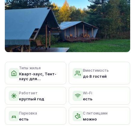
Типы жилья
Вместимость
Кварт-хаус, Тент-
до 8 гостей
хаус для
влюбленных
Работает
Wi-Fi
круглый год
есть
Парковка
С питомцами
есть
можно