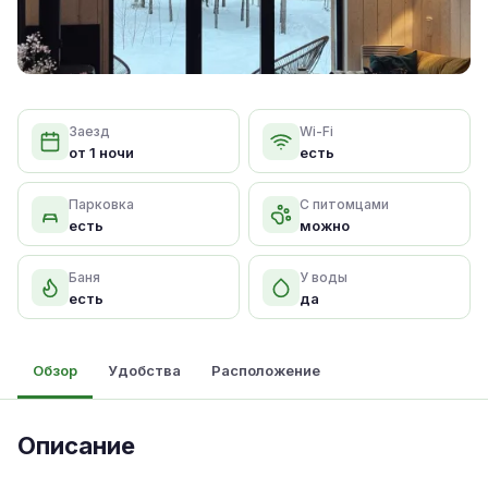
Заезд
Wi-Fi
от 1 ночи
есть
Парковка
С питомцами
есть
можно
Баня
У воды
есть
да
Обзор
Удобства
Расположение
Описание