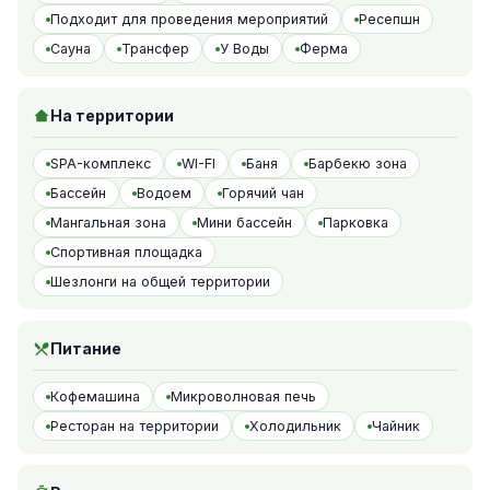
Подходит для проведения мероприятий
Ресепшн
Сауна
Трансфер
У Воды
Ферма
На территории
SPA-комплекс
WI-FI
Баня
Барбекю зона
Бассейн
Водоем
Горячий чан
Мангальная зона
Мини бассейн
Парковка
Спортивная площадка
Шезлонги на общей территории
Питание
Кофемашина
Микроволновая печь
Ресторан на территории
Холодильник
Чайник