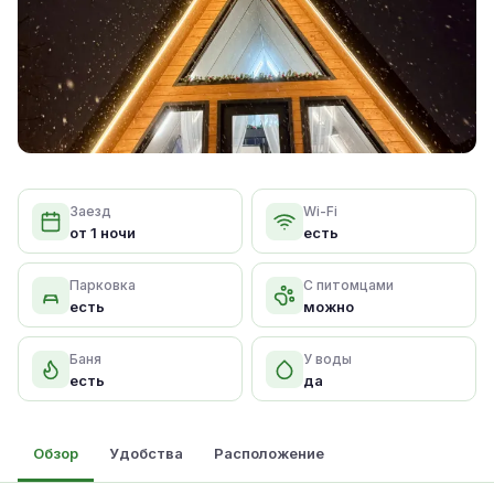
Заезд
Wi-Fi
от 1 ночи
есть
Парковка
С питомцами
есть
можно
Баня
У воды
есть
да
Обзор
Удобства
Расположение