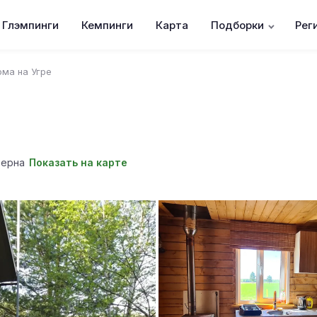
Глэмпинги
Кемпинги
Карта
Подборки
Рег
ома на Угре
зерна
Показать на карте