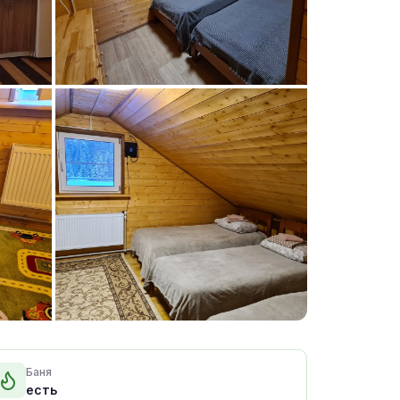
+15 фото
Баня
есть