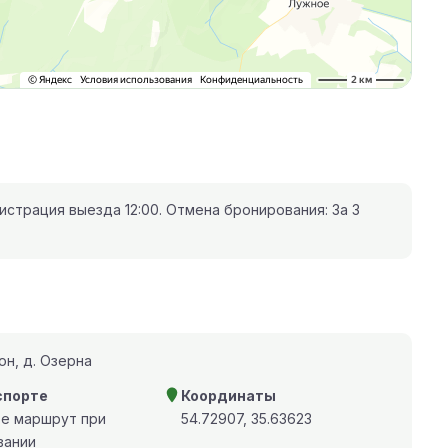
истрация выезда 12:00. Отмена бронирования: За 3
н, д. Озерна
спорте
Координаты
те маршрут при
54.72907, 35.63623
вании