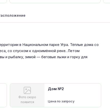
Расположение
ерритории в Национальном парке Угра. Тёплые дома со
еса, со спуском к одноимённой реке. Летом
вы и рыбалку, зимой — беговые лыжи и горку для
Дом №2
Фото скоро
Цена по запросу
появится