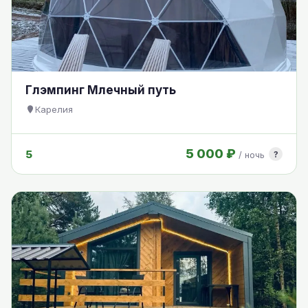
Глэмпинг Млечный путь
Карелия
5 000 ₽
5
?
/ ночь