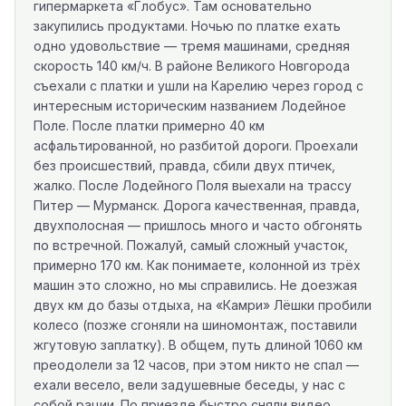
гипермаркета «Глобус». Там основательно
закупились продуктами. Ночью по платке ехать
одно удовольствие — тремя машинами, средняя
скорость 140 км/ч. В районе Великого Новгорода
съехали с платки и ушли на Карелию через город с
интересным историческим названием Лодейное
Поле. После платки примерно 40 км
асфальтированной, но разбитой дороги. Проехали
без происшествий, правда, сбили двух птичек,
жалко. После Лодейного Поля выехали на трассу
Питер — Мурманск. Дорога качественная, правда,
двухполосная — пришлось много и часто обгонять
по встречной. Пожалуй, самый сложный участок,
примерно 170 км. Как понимаете, колонной из трёх
машин это сложно, но мы справились. Не доезжая
двух км до базы отдыха, на «Камри» Лёшки пробили
колесо (позже сгоняли на шиномонтаж, поставили
жгутовую заплатку). В общем, путь длиной 1060 км
преодолели за 12 часов, при этом никто не спал —
ехали весело, вели задушевные беседы, у нас с
собой рации. По приезде быстро сняли видео,