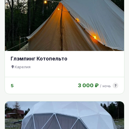
Глэмпинг Котопельто
Карелия
3 000 ₽
5
?
/ ночь