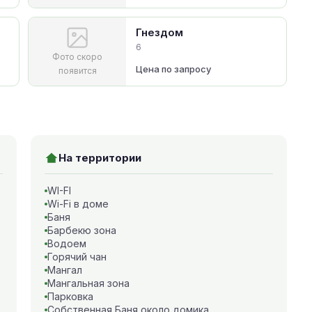
Гнездом
6
Фото скоро
Цена по запросу
появится
На территории
WI-FI
Wi-Fi в доме
Баня
Барбекю зона
Водоем
Горячий чан
Мангал
Мангальная зона
Парковка
Собственная Баня около домика