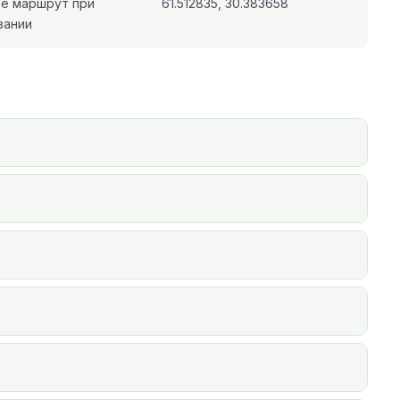
те маршрут при
61.512835, 30.383658
вании