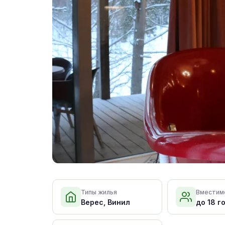
Типы жилья
Вместим
Верес, Винил
до 18 г