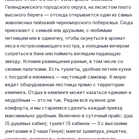
Геленджикского городского округа, на лесистом плато
высокого берега — отсюда открывается один из самых
живописных пейзажей черноморского побережья. Сюда
приезжают с семьёй или друзьями, с любимым
питомцем или в одиночку, чтобы окунуться в аромат
леса и потрескивающего костра, а холодным вечером
согреться в бане или поймать взглядом падающую
звезду. Условия размещения разные, в том числе со
своими палатками. Есть туалеты, удобная летняя кухня
с посудой и изюминка — настоящий самовар. К морю
ведёт оборудованная лестница прямо с территории
кемпинга. Отдых в кемпинге может казаться «диким» и
неудобным — это не так. Рядом всё нужное для
комфорта, и мы стараемся сделать каждый приезд
максимально удобным. Включено в суточный прайс: душ
(5 душевых кабин); туалет (5 кабинок — 3 с высокими
унитазами и 2 чаши Генуя); мангал (шампура, решётки,
кастрюли, сковороды, тарелки, ложки и вилки по