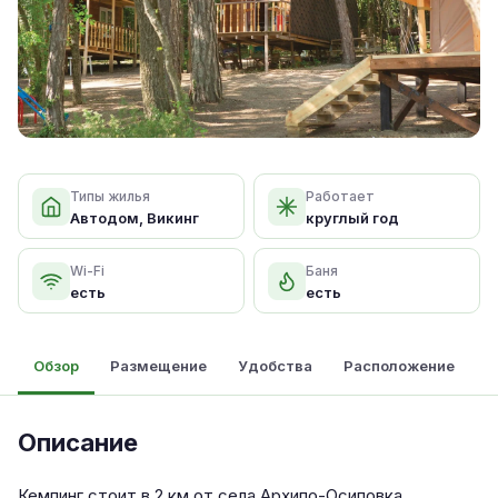
Типы жилья
Работает
Автодом, Викинг
круглый год
Wi-Fi
Баня
есть
есть
Обзор
Размещение
Удобства
Расположение
Описание
Кемпинг стоит в 2 км от села Архипо-Осиповка