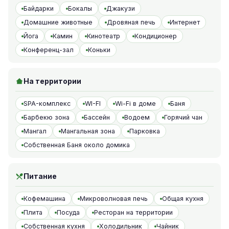
Байдарки
Бокалы
Джакузи
Домашние животные
Дровяная печь
Интернет
Йога
Камин
Кинотеатр
Кондиционер
Конференц-зал
Коньки
На территории
SPA-комплекс
WI-FI
Wi-Fi в доме
Баня
Барбекю зона
Бассейн
Водоем
Горячий чан
Мангал
Мангальная зона
Парковка
Собственная Баня около домика
Питание
Кофемашина
Микроволновая печь
Общая кухня
Плита
Посуда
Ресторан на территории
Собственная кухня
Холодильник
Чайник