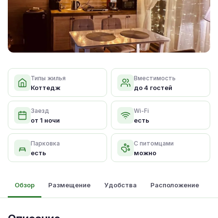
Типы жилья
Вместимость
Коттедж
до 4 гостей
Заезд
Wi-Fi
от 1 ночи
есть
Парковка
С питомцами
есть
можно
Обзор
Размещение
Удобства
Расположение