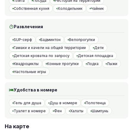
Плита
Посуда
Ресторан на территории
Собственная кухня
Холодильник
Чайник
Развлечения
SUP-серф
Бадминтон
Велопрогулки
Гамаки и качели на общей территории
Дети
Детская кроватка по запросу
Детская площадка
Квадроциклы
Конные прогулки
Лодка
Лыжи
Настольные игры
Удобства в номере
Гель для душа
Душ в номере
Полотенца
Туалет в номере
Фен
Халаты
Шампунь
На карте