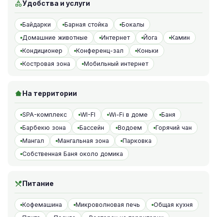
Удобства и услуги
Байдарки
Барная стойка
Бокалы
Домашние животные
Интернет
Йога
Камин
Кондиционер
Конференц-зал
Коньки
Костровая зона
Мобильный интернет
На территории
SPA-комплекс
WI-FI
Wi-Fi в доме
Баня
Барбекю зона
Бассейн
Водоем
Горячий чан
Мангал
Мангальная зона
Парковка
Собственная Баня около домика
Питание
Кофемашина
Микроволновая печь
Общая кухня