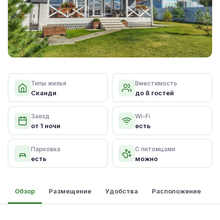
Типы жилья
Вместимость
Сканди
до 8 гостей
Заезд
Wi-Fi
от 1 ночи
есть
Парковка
С питомцами
есть
можно
Обзор
Размещение
Удобства
Расположение