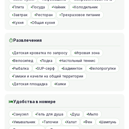
Плита
Посуда
Чайник
Холодильник
Завтрак
Ресторан
Трехразовое питание
Кухня
Общая кухня
Развлечения
Детская кроватка по запросу
Игровая зона
Велосипед
Лодка
Настольный теннис
Рыбалка
SUP-серф
Бадминтон
Велопрогулки
Гамаки и качели на общей территории
Детская площадка
Каяки
Удобства в номере
Санузел
Гель для душа
Душ
Мыло
Умывальник
Тапочки
Халат
Фен
Шампунь