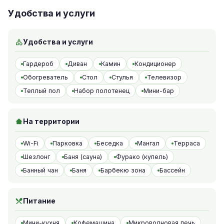
Удобства и услуги
Удобства и услуги
Гардероб
Диван
Камин
Кондиционер
Обогреватель
Стол
Стулья
Телевизор
Теплый пол
Набор полотенец
Мини-бар
На территории
Wi-Fi
Парковка
Беседка
Мангал
Терраса
Шезлонг
Баня (сауна)
Фурако (купель)
Банный чан
Баня
Барбекю зона
Бассейн
Питание
Мини-кухня
Кофемашина
Микроволновая печь