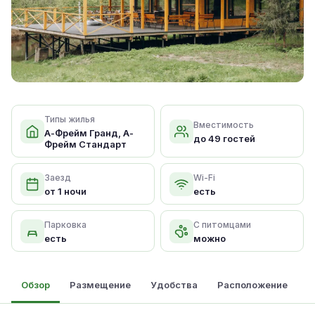
Типы жилья
Вместимость
А-Фрейм Гранд, А-
до 49 гостей
Фрейм Стандарт
Заезд
Wi-Fi
от 1 ночи
есть
Парковка
С питомцами
есть
можно
Обзор
Размещение
Удобства
Расположение
О