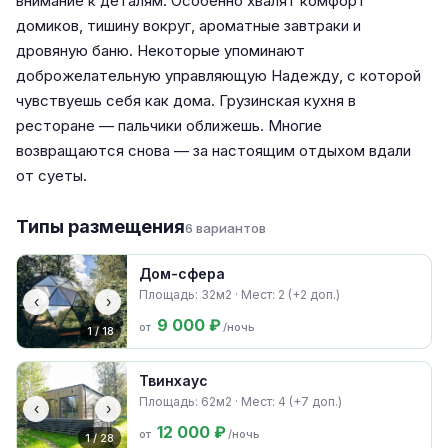
внимание к деталям. Особенно хвалят комфорт
домиков, тишину вокруг, ароматные завтраки и
дровяную баню. Некоторые упоминают
доброжелательную управляющую Надежду, с которой
чувствуешь себя как дома. Грузинская кухня в
ресторане — пальчики оближешь. Многие
возвращаются снова — за настоящим отдыхом вдали
от суеты.
Типы размещения
6 вариантов
Дом-сфера
Площадь: 32м2 · Мест: 2 (+2 доп.)
‹
›
9 000 ₽
от
/ночь
1 / 18
Твинхаус
Площадь: 62м2 · Мест: 4 (+7 доп.)
‹
›
12 000 ₽
от
/ночь
1 / 28