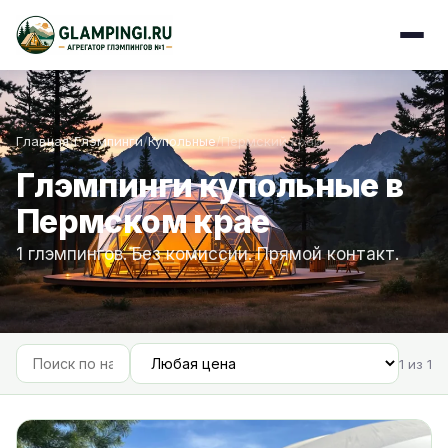
Главная
/
Глэмпинги
/
Купольные
/
Пермский край
Глэмпинги купольные в
Пермском крае
1 глэмпингов. Без комиссии. Прямой контакт.
1 из 1