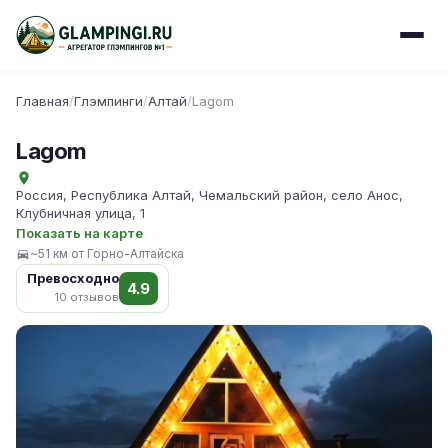
Главная
/
Глэмпинги
/
Алтай
/
Lagom
Lagom
Россия, Республика Алтай, Чемальский район, село Анос,
Клубничная улица, 1
Показать на карте
~51 км от Горно-Алтайска
Превосходно
4.9
10 отзывов