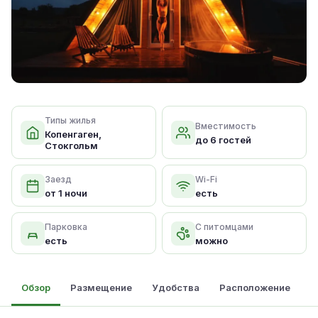
Типы жилья
Вместимость
Копенгаген,
до 6 гостей
Стокгольм
Заезд
Wi-Fi
от 1 ночи
есть
Парковка
С питомцами
есть
можно
Обзор
Размещение
Удобства
Расположение