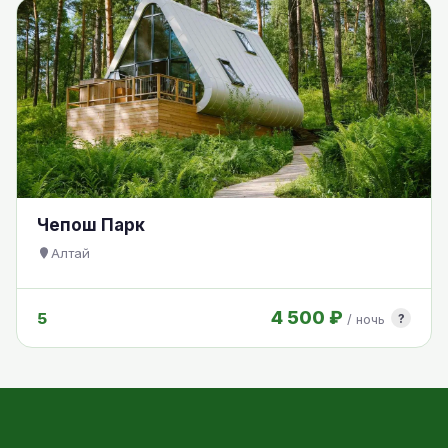
Чепош Парк
Алтай
4 500 ₽
5
?
/ ночь