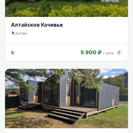
Алтайское Кочевье
Алтай
5 900 ₽
5
?
/ ночь