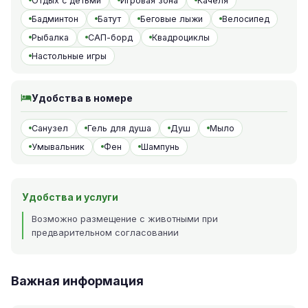
Отдых с детьми
Игровая зона
Качеля
Бадминтон
Батут
Беговые лыжи
Велосипед
Рыбалка
САП-борд
Квадроциклы
Настольные игры
Удобства в номере
Санузел
Гель для душа
Душ
Мыло
Умывальник
Фен
Шампунь
Удобства и услуги
Возможно размещение с животными при
предварительном согласовании
Важная информация