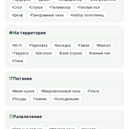
Стол
Стулья
Телевизор
Теплый пол
Шкаф
Панорамные окна
Набор полотенец
На территории
Wi-Fi
Парковка
Беседка
Гамак
Мангал
Терраса
Шезлонг
Баня (сауна)
Банный чан
Пляж
Питание
Мини-кухня
Микроволновая печь
Плита
Посуда
Чайник
Холодильник
Развлечения