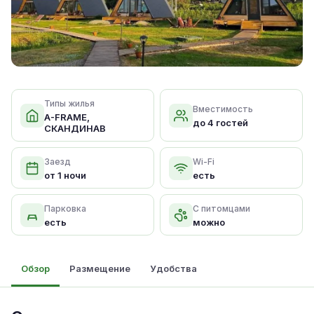
Типы жилья
Вместимость
A-FRAME,
до 4 гостей
СКАНДИНАВ
Заезд
Wi-Fi
от 1 ночи
есть
Парковка
С питомцами
есть
можно
Обзор
Размещение
Удобства