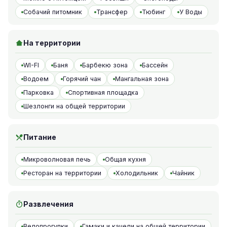
Собачий питомник
Трансфер
Тюбинг
У Воды
На территории
WI-FI
Баня
Барбекю зона
Бассейн
Водоем
Горячий чан
Мангальная зона
Парковка
Спортивная площадка
Шезлонги на общей территории
Питание
Микроволновая печь
Общая кухня
Ресторан на территории
Холодильник
Чайник
Развлечения
Велопрогулки
Гамаки и качели на общей территории