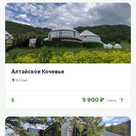
Алтайское Кочевье
Алтай
5 900 ₽
5
?
/ ночь