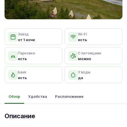
Заезд
Wi-Fi
от 1 ночи
есть
Парковка
С питомцами
есть
можно
Баня
У воды
есть
да
Обзор
Удобства
Расположение
Описание